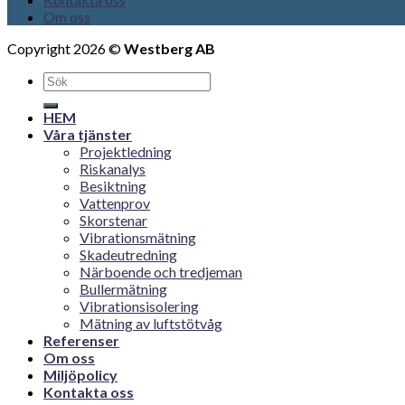
Om oss
Copyright 2026 ©
Westberg AB
HEM
Våra tjänster
Projektledning
Riskanalys
Besiktning
Vattenprov
Skorstenar
Vibrationsmätning
Skadeutredning
Närboende och tredjeman
Bullermätning
Vibrationsisolering
Mätning av luftstötvåg
Referenser
Om oss
Miljöpolicy
Kontakta oss