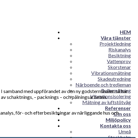
HEM
Våra tjänster
Projektledning
Riskanalys
Besiktning
Vattenprov
Skorstenar
Vibrationsmätning
Skadeutredning
Närboende och tredjeman
Bullermätning
I samband med uppförandet av den ny godsterminalen så har
Vibrationsisolering
 av schaktnings, – packnings – och pålningsarbeten.
Mätning av luftstötvåg
Referenser
skanalys, för- och efterbesiktningar av närliggande hus och
Om oss
Miljöpolicy
Kontakta oss
Umeå
Stockholm