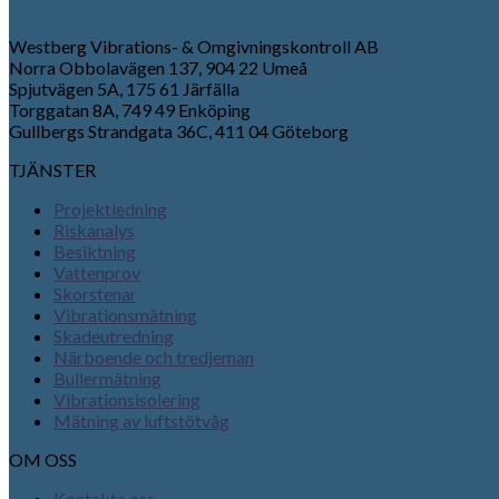
Westberg Vibrations- & Omgivningskontroll AB
Norra Obbolavägen 137, 904 22 Umeå
Spjutvägen 5A, 175 61 Järfälla
Torggatan 8A, 749 49 Enköping
Gullbergs Strandgata 36C, 411 04 Göteborg
TJÄNSTER
Projektledning
Riskanalys
Besiktning
Vattenprov
Skorstenar
Vibrationsmätning
Skadeutredning
Närboende och tredjeman
Bullermätning
Vibrationsisolering
Mätning av luftstötvåg
OM OSS
Kontakta oss