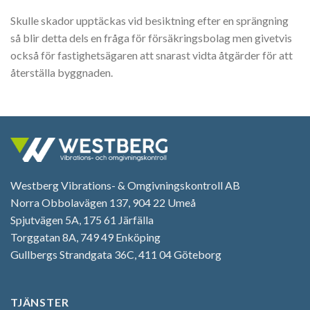
Skulle skador upptäckas vid besiktning efter en sprängning
så blir detta dels en fråga för försäkringsbolag men givetvis
också för fastighetsägaren att snarast vidta åtgärder för att
återställa byggnaden.
Westberg Vibrations- & Omgivningskontroll AB
Norra Obbolavägen 137, 904 22 Umeå
Spjutvägen 5A, 175 61 Järfälla
Torggatan 8A, 749 49 Enköping
Gullbergs Strandgata 36C, 411 04 Göteborg
TJÄNSTER