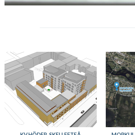
KV.HÖDER, SKELLEFTEÅ
MORKULL