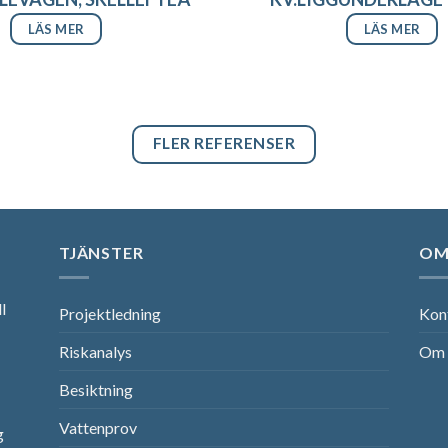
LÄS MER
LÄS MER
FLER REFERENSER
TJÄNSTER
OM
l
Projektledning
Kon
Riskanalys
Om 
Besiktning
Vattenprov
g