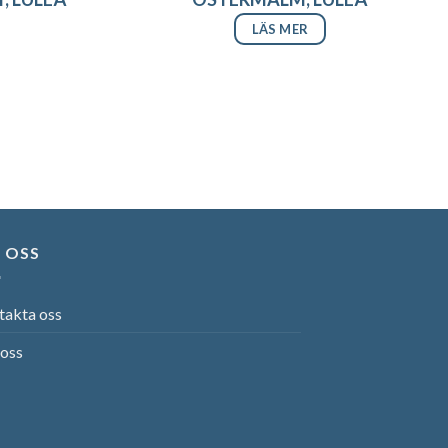
LÄS MER
 OSS
takta oss
oss