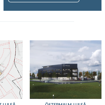
, LULEÅ
ÖSTERMALM, LULEÅ