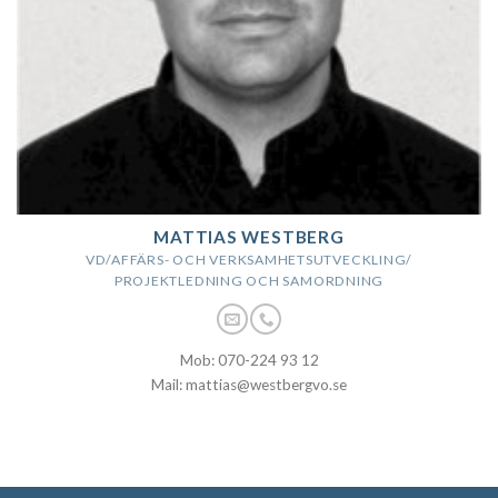
MATTIAS WESTBERG
VD/AFFÄRS- OCH VERKSAMHETSUTVECKLING/
PROJEKTLEDNING OCH SAMORDNING
Mob: 070-224 93 12
Mail: mattias@westbergvo.se